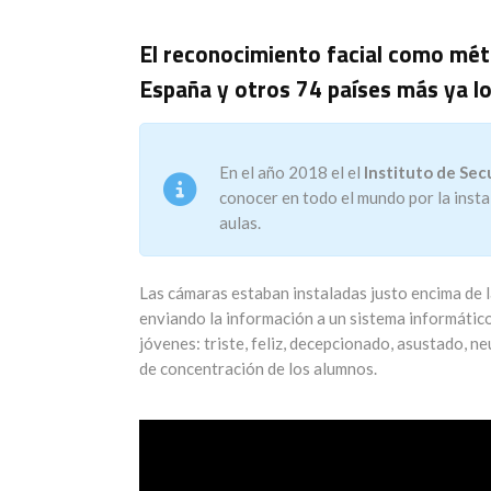
El reconocimiento facial como méto
España y otros 74 países más ya l
En el año 2018 el el
Instituto de Se
conocer en todo el mundo por la inst
aulas.
Las cámaras estaban instaladas justo encima de l
enviando la información a un sistema informático.
jóvenes: triste, feliz, decepcionado, asustado, n
de concentración de los alumnos.