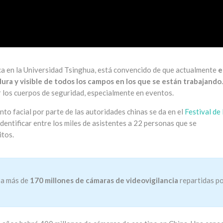
ca en la Universidad Tsinghua, está convencido de que actualmente
e
ura y visible de todos los campos en los que se están trabajando
.
r los cuerpos de seguridad, especialmente en eventos.
nto facial por parte de las autoridades chinas se da en el
Festival de 
identificar entre los miles de asistentes a 22 personas que se
itos.
ba más de
170 millones de cámaras de videovigilancia
repartidas p