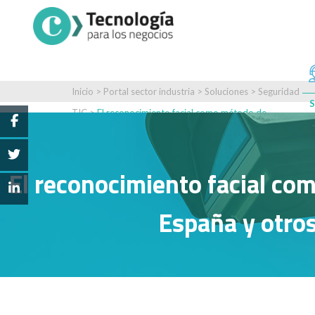
Inicio
>
Portal sector industria
>
Soluciones
>
Seguridad
S
TIC
>
El reconocimiento facial como método de
vigilancia no es exclusivo del gobierno chino. España y otr
El reconocimiento facial com
España y otros