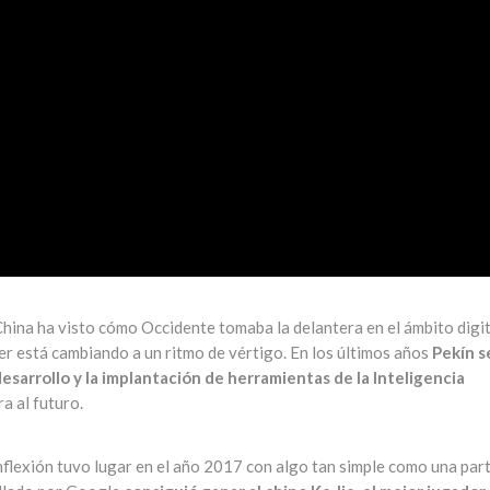
ina ha visto cómo Occidente tomaba la delantera en el ámbito digit
der está cambiando a un ritmo de vértigo. En los últimos años
Pekín s
desarrollo y la implantación de herramientas de la Inteligencia
a al futuro.
nflexión tuvo lugar en el año 2017 con algo tan simple como una par