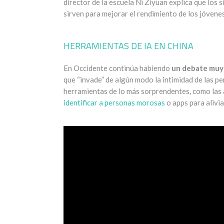
director de la escuela Ni Ziyuan explica que los 
sirven para mejorar el rendimiento de los jóvenes
HERRAMIENTAS DE IA EN CHINA
En Occidente continúa habiendo
un debate muy
que “invade” de algún modo la intimidad de las pe
herramientas de lo más sorprendentes, como las ap
identificar a personas morosas
o apps para alivia