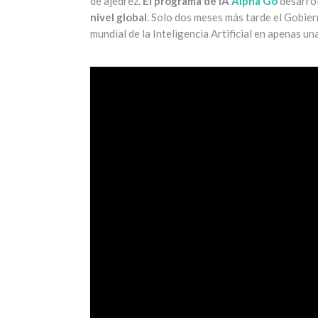
de ajedrez.
El programa de IA
Alpha Go
desarro
nivel global
. Solo dos meses más tarde el Gobier
mundial de la Inteligencia Artificial en apenas un