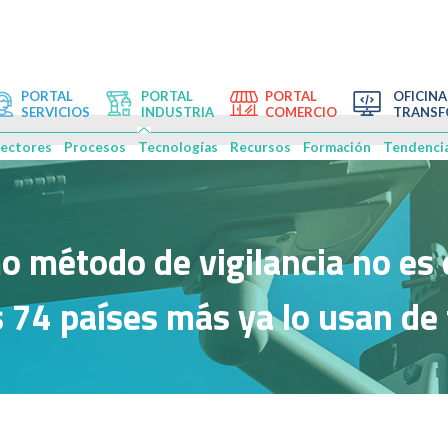
PORTAL
PORTAL
PORTAL
OFICINA
SERVICIOS
INDUSTRIA
COMERCIO
TRANSF
ectores
Procesos
Tecnologías
Recursos
Formación
Tendenci
os 74 países más ya lo usan de forma habitual
o método de vigilancia no es 
 74 países más ya lo usan de