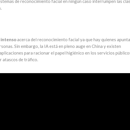
sistemas de reconocimiento facial en ningún caso interrumpen las cla
.
 intenso
acerca del reconocimiento facial ya que hay quienes apunta
rsonas. Sin embargo, la IA está en pleno auge en China y existen
licaciones para racionar el papel higiénico en los servicios público
r atascos de tráfico.