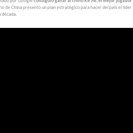
llado por Google
consiguió ganar al chino Ke Jie, el mejor jugador
no de China presentó un plan estratégico para hacer del país el líder
a década.