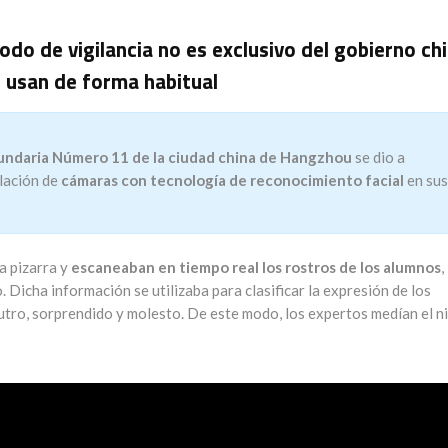
do de vigilancia no es exclusivo del gobierno chi
o usan de forma habitual
cundaria Número 11 de la ciudad china de Hangzhou
se dio a
alación de
cámaras con tecnología de reconocimiento facial
en sus
a pizarra y
escaneaban en tiempo real los rostros de los alumnos
,
 Dicha información se utilizaba para clasificar la expresión de los
eutro, sorprendido y molesto. De este modo, los expertos medían el n