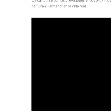
De cumplirse con las previsiones en los próximo
de “Gran Hermano” en la vida real.