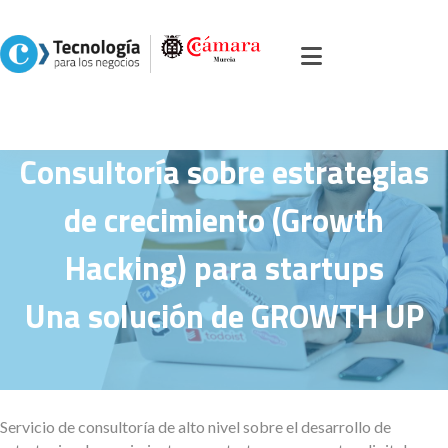
icio
>
Portal servicios, comercio y otros
>
Soluciones
>
Estrategia y
esoramiento
>
Consultoría sobre estrategias de crecimiento (Growth Hacking
ra startups
Consultoría sobre estrategias
de crecimiento (Growth
Hacking) para startups
Una solución de GROWTH UP
Servicio de consultoría de alto nivel sobre el desarrollo de