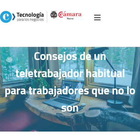
Inicio
>
Portal servicios, comercio y otros
>
Soluciones
>
Comunicaciones y
movilidad
>
Consejos de un teletrabajador habitual para trabajadores que
no lo son
Consejos de un
teletrabajador habitual
para trabajadores que no lo
son