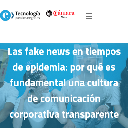
Inicio
>
Portal servicios, comercio y otros
>
Soluciones
>
Seguridad TIC
>
Las
fake news en tiempos de epidemia: por qué es fundamental una cultura de
comunicación corporativa transparente
Las fake news en tiempos
de epidemia: por qué es
fundamental una cultura
de comunicación
corporativa transparente